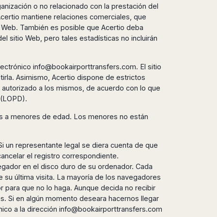
anización o no relacionado con la prestación del
 Acertio mantiene relaciones comerciales, que
tio Web. También es posible que Acertio deba
l sitio Web, pero tales estadísticas no incluirán
electrónico
info@bookairporttransfers.com
. El sitio
tirla. Asimismo, Acertio dispone de estrictos
o autorizado a los mismos, de acuerdo con lo que
l (LOPD).
rtas a menores de edad. Los menores no están
Si un representante legal se diera cuenta de que
ancelar el registro correspondiente.
egador en el disco duro de su ordenador. Cada
e su última visita. La mayoría de los navegadores
r para que no lo haga. Aunque decida no recibir
cios. Si en algún momento deseara hacernos llegar
ico a la dirección
info@bookairporttransfers.com