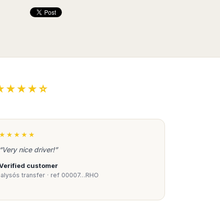
★★★★☆
★★★★★
“Very nice driver!”
Verified customer
Ialysós transfer · ref 00007…RHO
Book Taxi Group