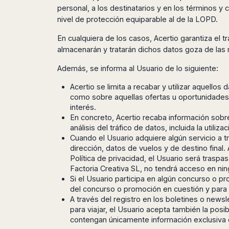
Seattle
Phi
Granada
personal, a los destinatarios y en los términos y
Terme
Istanbul
Washington
Hanoi
nivel de protección equiparable al de la LOPD.
Tenerife
Reggio
Athens
Honolulu
Cat
Gran
Calabria
Rhodes
Bi
Indianapolis
En cualquiera de los casos, Acertio garantiza el 
Canaria
Crotone
Kos
almacenarán y tratarán dichos datos goza de las 
Hue
Miami
Catania
UK
Tivat
Da
Oakland
Además, se informa al Usuario de lo siguiente:
Palermo
Pogdorica
Nang
London
Orlando
Trapani
Moscow
Cam
Acertio se limita a recabar y utilizar aquello
Birmingham
Pittsburgh
Comiso
Minsk
Ranh
como sobre aquellas ofertas u oportunidades
Bristol
Tampa
-
interés.
Yerevan
Quy
Cardiff
Quebec
Ragusa
En concreto, Acertio recaba información sobre
Nhon
Tbilisi
Edinburgh
Toronto
análisis del tráfico de datos, incluida la util
Poland
Da
St
Glasgow
Vancouver
Cuando el Usuario adquiere algún servicio a t
Lat
Petersburg
Gdańsk
dirección, datos de vuelos y de destino final.
Liverpool
Montreal
Ho
Split
Política de privacidad, el Usuario será trasp
Katowice
Manchester
Calgary
Chu
Zagreb
Factoria Creativa SL, no tendrá acceso en ni
Kraków
Nottingham
Minh
Ottawa
Si el Usuario participa en algún concurso o pr
Dubrovnik
Łódź
Southampton
Tagbilaran
Mexico
del concurso o promoción en cuestión y para
Pula
Lublin
Bacolod
A través del registro en los boletines o news
Ireland
Rijeka
Monterrey
Poznań
para viajar, el Usuario acepta también la posi
Davao
Zadar
Cork
Mexico
contengan únicamente información exclusiva 
Warszawa
Samal
Ljubijana
City