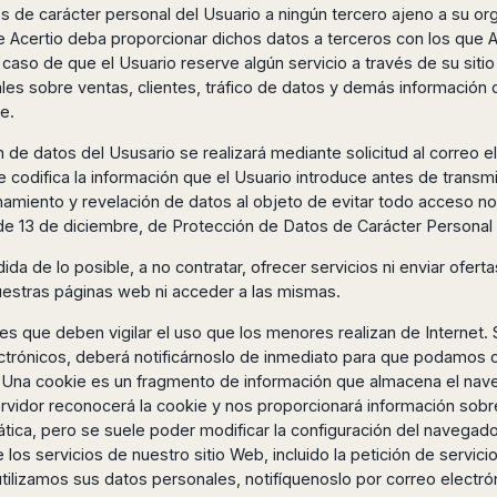
s de carácter personal del Usuario a ningún tercero ajeno a su org
que Acertio deba proporcionar dichos datos a terceros con los que
l caso de que el Usuario reserve algún servicio a través de su si
les sobre ventas, clientes, tráfico de datos y demás información de
e.
n de datos del Ususario se realizará mediante solicitud al correo 
codifica la información que el Usuario introduce antes de transmi
namiento y revelación de datos al objeto de evitar todo acceso n
, de 13 de diciembre, de Protección de Datos de Carácter Persona
a de lo posible, a no contratar, ofrecer servicios ni enviar ofe
nuestras páginas web ni acceder a las mismas.
s que deben vigilar el uso que los menores realizan de Internet. 
ectrónicos, deberá notificárnoslo de inmediato para que podamos c
s. Una cookie es un fragmento de información que almacena el nav
servidor reconocerá la cookie y nos proporcionará información sobr
ática, pero se suele poder modificar la configuración del navegado
e los servicios de nuestro sitio Web, incluido la petición de servi
tilizamos sus datos personales, notifíquenoslo por correo electrón