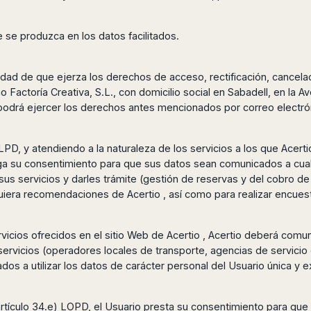
se produzca en los datos facilitados.
lidad de que ejerza los derechos de acceso, rectificación, cancel
 Factoría Creativa, S.L., con domicilio social en Sabadell, en la Av
rá ejercer los derechos antes mencionados por correo electróni
la LPD, y atendiendo a la naturaleza de los servicios a los que Acer
torga su consentimiento para que sus datos sean comunicados a cu
e sus servicios y darles trámite (gestión de reservas y del cobro de
iera recomendaciones de Acertio , así como para realizar encuesta
vicios ofrecidos en el sitio Web de Acertio , Acertio deberá comu
ervicios (operadores locales de transporte, agencias de servicio 
dos a utilizar los datos de carácter personal del Usuario única y
 artículo 34.e) LOPD, el Usuario presta su consentimiento para que