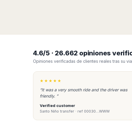
Harbin
Townsville
India
Dresden
Rio
Jinan
Darwin
de
Düsseldorf
Ahmedabad
Janeiro
Nanjing
Cairns
Frankfurt
Aurangabad
Sao
Qingdao
Nürnberg
Japan
Bangalore
Paulo
Shanghai
Hamburg
Belagavi
Tokyo
Porto
Shenyang
Hannover
Bhopal
Alegre
Kobe
Shenzhen
Leipzig
Bhubaneswar
Curitiba
Okazaki
4.6/5 · 26.662 opiniones veri
Tianjin
Bremen
Calicut
Fortaleza
Osaka
Opiniones verificadas de clientes reales tras su via
Munich
Chennai
Recife
Fukuoka
Austria
Coimbatore
Salvador
Sapporo
de
Dehradun
★★★★★
Graz
Bahia
Goa
Innsbruck
“It was a very smooth ride and the driver was
Colombia
Guwahati
Linz
friendly. ”
Jaipur
Salzburg
Bogotá
Verified customer
Jamshedpur
Schwechat
Cartagena
Santo Niño transfer · ref 00030…WWW
Jodhpur
Vienna
Medellín
Cochin
San
Lucknow
Andrés