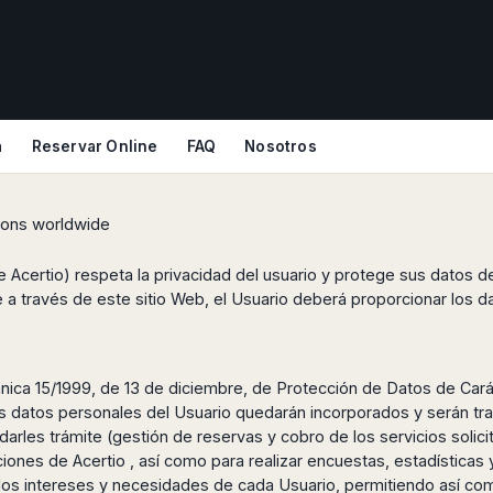
a
Reservar Online
FAQ
Nosotros
tions worldwide
e Acertio) respeta la privacidad del usuario y protege sus datos d
e a través de este sitio Web, el Usuario deberá proporcionar los d
nica 15/1999, de 13 de diciembre, de Protección de Datos de Cará
 los datos personales del Usuario quedarán incorporados y serán trat
y darles trámite (gestión de reservas y cobro de los servicios solic
nes de Acertio , así como para realizar encuestas, estadísticas y
a los intereses y necesidades de cada Usuario, permitiendo así co