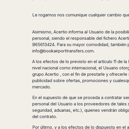
San
Amsterdam
Kuwait
(Gondola
San
Francisco
Tours)
Eindhoven
Doha
Sebastian
Las
Le rogamos nos comunique cualquier cambio que 
Verona
Rotterdam
Jeddah
Vigo
Vegas
Bologna
The
Medina
Santiago
Anchorage
Hague
de
Rimini
Riyadh
Asimismo, Acertio informa al Usuario de la posibi
Atlanta
Compostela
Utrecht
personal, siendo el responsable del fichero Acertio
Florence
Taif
Baltimore
La
Stockholm
B65613424. Para su mayor comodidad, también pod
Pisa
Abha
Boston
Coruña
info@bookairporttransfers.com
.
Gothenburg
Perugia
Muscat
Chicago
Valencia
Malmo
Ancona
Asia
A los efectos de lo previsto en el artículo 11 de 
Columbus
Alicante
Lulea
Rome
nivel nacional como internacional, el Usuario o
Dallas
Castellón
Antalya
Kalmar
Pescara
grupo Acertio , con el fin de prestarle y ofrecerl
Detroit
Mallorca
Bangkok
Kiruna
Naples
publicidad sobre ofertas, promociones y cualesqu
Houston
Menorca
Puket
Oslo
mercado.
Olbia
Memphis
Ibiza
Krabi
Copenaghen
Alghero
Nashville
En el supuesto de que se proceda a contratar ser
Sevilla
Samui
Helsinki
Cagliari
Phoenix
personal del Usuario a los proveedores de tales s
Jerez
Chiang
Rovaniemi
Bari
Portland
seguridad, aduanas, etc.), quienes vendrán obliga
Mai
Almeria
Malta
Brindisi
del contrato.
San
Pattaya
Malaga
Prague
Lecce
Diego
Phi
Marbella
Por último, y a los efectos de lo dispuesto en el
Budapest
Lamezia