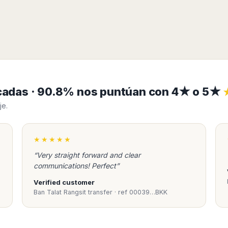
ficadas · 90.8% nos puntúan con 4★ o 5★
je.
★★★★★
“Very straight forward and clear
communications! Perfect”
Verified customer
Ban Talat Rangsit transfer · ref 00039…BKK