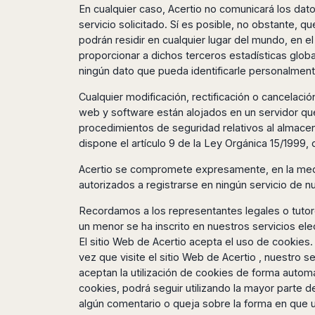
Dublin
Wrocław
Island
En cualquier caso, Acertio no comunicará los dato
Sarajevo
Toluca
Galway
Cebu
servicio solicitado. Sí es posible, no obstante, 
Portugal
Mostar
San
Limerick
Lapu-
podrán residir en cualquier lugar del mundo, en e
José
Lisbon
Tuzla
Lapu
proporcionar a dichos terceros estadísticas globa
France
del
Porto
Maribor
Cordova
ningún dato que pueda identificarle personalment
Cabo
Paris
Faro
Novo
Mandaue
Guadalajara
Cualquier modificación, rectificación o cancelació
Bordeaux
Mesto
Madeira
Seoul
Cancún
web y software están alojados en un servidor que 
Lille
Sofia
Hong
Morocco
Mérida
procedimientos de seguridad relativos al almace
Lyon
Burgas
Kong
dispone el artículo 9 de la Ley Orgánica 15/1999
Marrakech
Argentina
Marseille
Varna
Singapore
Casablanca
Montpellier
Bali
Acertio se compromete expresamente, en la medid
Australia
Buenos
Fez
Nantes
Kuala
Aires
autorizados a registrarse en ningún servicio de 
Sydney
Rabat
Nice
Lumpur
Córdoba
Melbourne
Recordamos a los representantes legales o tutore
Agadir
Tolouse
Penang
Bariloche
un menor se ha inscrito en nuestros servicios el
Adelaide
Essaouira
/
Mendoza
Germany
El sitio Web de Acertio acepta el uso de cookie
Perth
George
China
Rosario
vez que visite el sitio Web de Acertio , nuestro 
Town
Berlin
Brisbane
Puerto
aceptan la utilización de cookies de forma autom
Beijing
Kuching
Stuttgart
Gold
Iguazú
cookies, podrá seguir utilizando la mayor parte d
Chengdu
Coast
Kota
Dortmund
algún comentario o queja sobre la forma en que u
Brasil
Kinabalu
Guangzhou
Canberra
Bonn