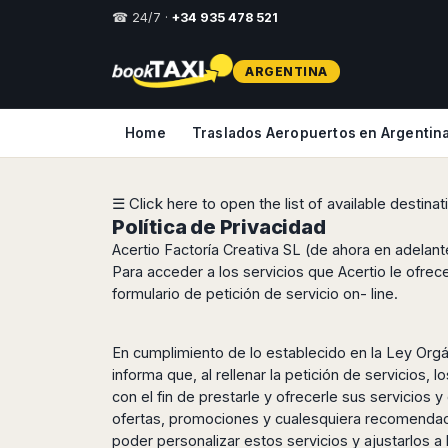
☎ 24/7 ·
+34 935 478 521
Select
ARGENTINA
your
destination,
you
Home
Traslados Aeropuertos en Argentin
will
be
redirected
to
☰ Click here to open the list of available destina
the
Política de Privacidad
local
Acertio Factoría Creativa SL (de ahora en adelant
website
Para acceder a los servicios que Acertio le ofrec
Spain
Italy
Rest
Middle
Usa
formulario de petición de servicio on- line.
of
East
&
Barcelona
Milan
Europe
Canada
Dubai
Girona
Turin
En cumplimiento de lo establecido en la Ley Orgá
Brussels
New
Abu
Reus
Genoa
informa que, al rellenar la petición de servicios,
York
Luxembourg
Dhabi
con el fin de prestarle y ofrecerle sus servicios 
Madrid
Trieste
Los
Geneva
Amman
ofertas, promociones y cualesquiera recomendacio
Zaragoza
Venice
Angeles
Zurich
Madaba
poder personalizar estos servicios y ajustarlos 
Bilbao
Venice