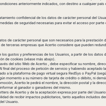
 condiciones anteriormente indicados, con destino a cualquier país
tratamiento confidencial de los datos de carácter personal del Usua
medidas de seguridad necesarias para evitar el acceso por parte 
s datos de carácter personal que son necesarios para la prestación d
 de terceras empresas que Acertio considere que pueden redundar 
 los gustos y preferencias de los Usuarios, a partir de los datos 
ización de cookies (véase más abajo).
ravés del sitio Web de Acertio , debe especificar su nombre, dire
 Al final del proceso de petición de servicio y habiendo aceptado 
asado a la plataforma de pago virtual segura RedSys o PayPal (según
ngún momento a su número de tarjeta de crédito o débito, ni demá
omoción, Acertio le pedirá el nombre, la dirección postal y la direc
 informar al ganador o ganadores del mismo.
letters de Acertio y de la aceptación expresa por parte del Usuario
bilidad de recibir impactos publicitarios, tanto aquellos incluidos 
del Usuario.